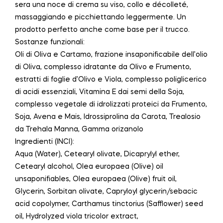
sera una noce di crema su viso, collo e décolleté,
massaggiando e picchiettando leggermente. Un
prodotto perfetto anche come base per il trucco.
Sostanze funzionali:
Oli di Oliva e Cartamo, frazione insaponificabile dell’olio
di Oliva, complesso idratante da Olivo e Frumento,
estratti di foglie d’Olivo e Viola, complesso poliglicerico
di acidi essenziali, Vitamina E dai semi della Soja,
complesso vegetale di idrolizzati proteici da Frumento,
Soja, Avena e Mais, Idrossiprolina da Carota, Trealosio
da Trehala Manna, Gamma orizanolo
Ingredienti (INCI):
Aqua (Water), Cetearyl olivate, Dicaprylyl ether,
Cetearyl alcohol, Olea europaea (Olive) oil
unsaponifiables, Olea europaea (Olive) fruit oil,
Glycerin, Sorbitan olivate, Capryloyl glycerin/sebacic
acid copolymer, Carthamus tinctorius (Safflower) seed
oil, Hydrolyzed viola tricolor extract,