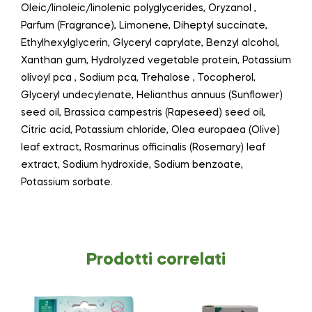
Oleic/linoleic/linolenic polyglycerides, Oryzanol ,
Parfum (Fragrance), Limonene, Diheptyl succinate,
Ethylhexylglycerin, Glyceryl caprylate, Benzyl alcohol,
Xanthan gum, Hydrolyzed vegetable protein, Potassium
olivoyl pca , Sodium pca, Trehalose , Tocopherol,
Glyceryl undecylenate, Helianthus annuus (Sunflower)
seed oil, Brassica campestris (Rapeseed) seed oil,
Citric acid, Potassium chloride, Olea europaea (Olive)
leaf extract, Rosmarinus officinalis (Rosemary) leaf
extract, Sodium hydroxide, Sodium benzoate,
Potassium sorbate.
Prodotti correlati