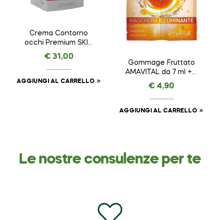
Crema Contorno
occhi Premium SKIN
REMINDER ANTI AGE
€
31,00
PREMIUM – AMAVITAL
Gommage Fruttato
da 15 ml
AMAVITAL da 7 ml + 7
ml
AGGIUNGI AL CARRELLO
€
4,90
AGGIUNGI AL CARRELLO
Le nostre consulenze per te