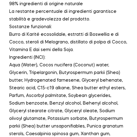
98% ingredienti di origine naturale
La restante percentuale di ingredienti garantisce
stabilità e gradevolezza del prodotto.
Sostanze funzionali:
Burro di Karité ecosolidale, estratti di Boswellia e di
Cocco, steroli di Melograno, distillato di polpa di Cocco,
Vitamina E dai semi della Soja.
Ingredienti (INCI):
Aqua (Water), Cocos nucifera (Coconut) water,
Glycerin, Tripelargonin, Butyrospermum parkii (Shea)
butter, Hydrogenated farnesene, Glyceryl behenate,
Stearic acid, C15-c19 alkane, Shea butter ethyl esters,
Parfum, Ascorbyl palmitate, Soybean glycerides,
Sodium benzoate, Benzyl alcohol, Behenyl alcohol,
Glyceryl stearate citrate, Glyceryl oleate, Sodium
olivoyl glutamate, Potassium sorbate, Butyrospermum
parkii (Shea) butter unsaponifiables, Punica granatum
sterols, Caesalpinia spinosa gum, Xanthan gum,