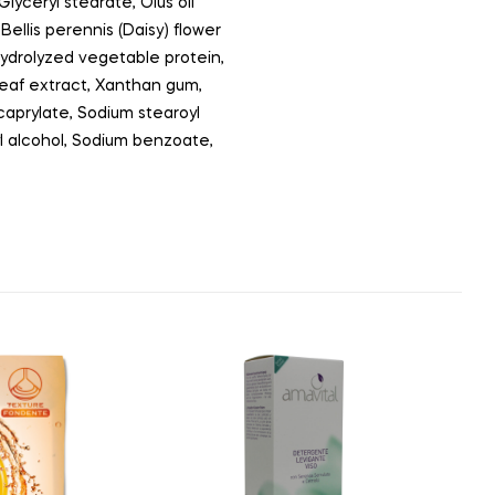
lyceryl stearate, Olus oil
Bellis perennis (Daisy) flower
 Hydrolyzed vegetable protein,
leaf extract, Xanthan gum,
caprylate, Sodium stearoyl
zyl alcohol, Sodium benzoate,