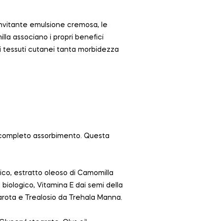
 invitante emulsione cremosa, le
lla associano i propri benefici
ai tessuti cutanei tanta morbidezza
o a completo assorbimento. Questa
gico, estratto oleoso di Camomilla
ra biologico, Vitamina E dai semi della
Carota e Trealosio da Trehala Manna.