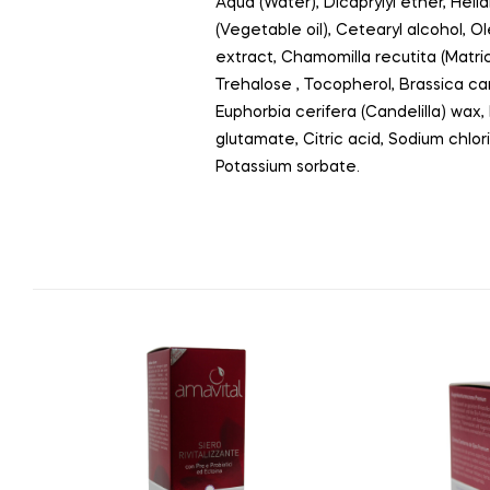
Aqua (Water), Dicaprylyl ether, Helia
(Vegetable oil), Cetearyl alcohol, Ol
extract, Chamomilla recutita (Matri
Trehalose , Tocopherol, Brassica ca
Euphorbia cerifera (Candelilla) wax
glutamate, Citric acid, Sodium chlor
Potassium sorbate.