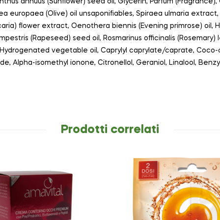
nthus annuus (Sunflower) seed oil, Glycerin, Parfum (Fragrance), G
ea europaea (Olive) oil unsaponifiables, Spiraea ulmaria extract, 
caria) flower extract, Oenothera biennis (Evening primrose) oil,
mpestris (Rapeseed) seed oil, Rosmarinus officinalis (Rosemary) 
, Hydrogenated vegetable oil, Caprylyl caprylate/caprate, Coco-
ide, Alpha-isomethyl ionone, Citronellol, Geraniol, Linalool, Ben
Prodotti correlati