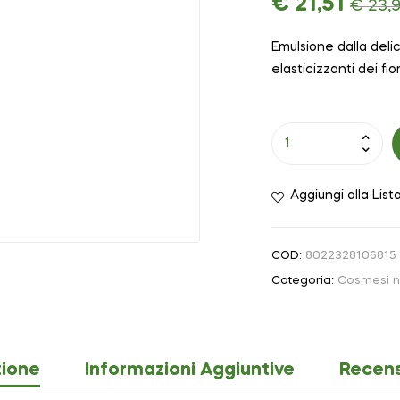
€
21,51
€
23,
Emulsione dalla deli
elasticizzanti dei fior
Aggiungi alla List
COD:
8022328106815
Categoria:
Cosmesi n
zione
Informazioni Aggiuntive
Recens