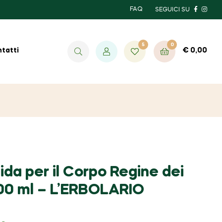
FAQ
SEGUICI SU
5
0
€
0,00
tatti
da per il Corpo Regine dei
200 ml – L’ERBOLARIO