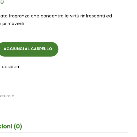
90
cata fragranza che concentra le virtù rinfrescanti ed
i primaverili
AGGIUNGI AL CARRELLO
a desideri
aturale
ioni (0)