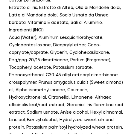
Sostanze funzionali:
Estratto di Iris, Estratto di Altea, Olio di Mandorle dolci,
Latte di Mandorle dolci, Sodio Usnato da Usnea
barbata, Vitamina E acetato, Sali di Alluminio.
Ingredienti (INCI):
Aqua (Water), Aluminum sesquichlorohydrate,
Cyclopentasiloxane, Dicaprylyl ether, Coco-
caprylate/caprate, Glycerin, Cyclohexasiloxane,
Peg/ppg-20/15 dimethicone, Parfum (Fragrance),
Tocopheryl acetate, Potassium sorbate,
Phenoxyethanol, C30-45 alkyl cetearyl dimethicone
crosspolymer, Prunus amygdalus dulcis (Sweet almond)
oil, Alpha-isomethyl ionone, Coumarin,
Hydroxycitronellal, Citronellol, Limonene, Althaea
officinalis leaf/root extract, Geraniol, Iris florentina root
extract, Sodium usnate, Anise alcohol, Hexyl cinnamal,
Linalool, Benzyl alcohol, Hydrolyzed sweet almond
protein, Potassium palmitoyl hydrolyzed wheat protein,