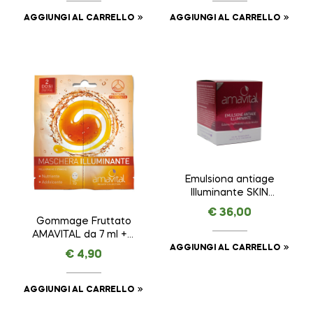
AGGIUNGI AL CARRELLO
AGGIUNGI AL CARRELLO
Emulsiona antiage
Illuminante SKIN
REMINDER ANTI AGE
€
36,00
PREMIUM – AMAVITAL
Gommage Fruttato
da 50 ml
AMAVITAL da 7 ml + 7
ml
AGGIUNGI AL CARRELLO
€
4,90
AGGIUNGI AL CARRELLO