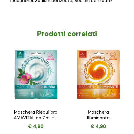
Tocopherol, Sodium benzoate, Sodium benzoate.
Prodotti correlati
Maschera Riequilibra
Maschera
AMAVITAL da 7 ml + 7
Illuminante
ml
AMAVITAL da 7 ml + 7
€
4,90
€
4,90
ml