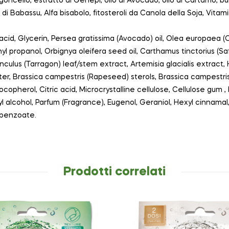
goncello, estratto di Genepì, olio di Avocado, olio di Cartamo, bur
lio di Babassu, Alfa bisabolo, fitosteroli da Canola della Soja, Vitam
 acid, Glycerin, Persea gratissima (Avocado) oil, Olea europaea (O
l propanol, Orbignya oleifera seed oil, Carthamus tinctorius (Saf
nculus (Tarragon) leaf/stem extract, Artemisia glacialis extract
tter, Brassica campestris (Rapeseed) sterols, Brassica campestr
ocopherol, Citric acid, Microcrystalline cellulose, Cellulose gum , 
alcohol, Parfum (Fragrance), Eugenol, Geraniol, Hexyl cinnamal, 
 benzoate.
Prodotti correlati