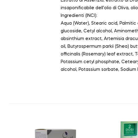
Estratto di Assenzio, estratto di Dra
insaponificabile dell’olio di Oliva, o
Ingredienti (INCI):
Aqua (Water), Stearic acid, Palmitic
glucoside, Cetyl alcohol, Aminomethy
absinthium extract, Artemisia dracu
oil, Butyrospermum parkii (Shea) bu
officinalis (Rosemary) leaf extract, T
Potassium cetyl phosphate, Cetearyl 
alcohol, Potassium sorbate, Sodium