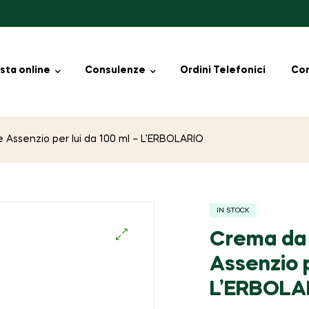
sta online
Consulenze
Ordini Telefonici
Con
e Assenzio per lui da 100 ml – L’ERBOLARIO
IN STOCK
Crema da 
🔍
Assenzio p
L’ERBOLA