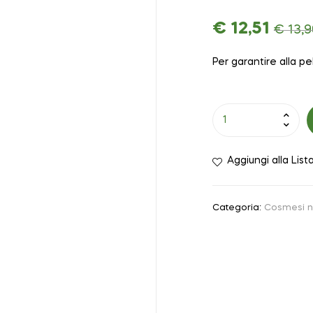
€
12,51
€
13,9
Per garantire alla p
Aggiungi alla List
Categoria:
Cosmesi n