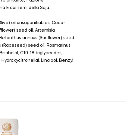
ro di Karitè, frazione
ina E dai semi della Soja.
live) oil unsaponifiables, Coco-
flower) seed oil, Artemisia
, Helianthus annuus (Sunflower) seed
is (Rapeseed) seed oil, Rosmarinus
Bisabolol, C10-18 triglycerides,
Hydroxycitronellal, Linalool, Benzyl