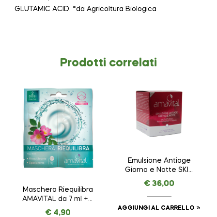
GLUTAMIC ACID. *da Agricoltura Biologica
Prodotti correlati
Emulsione Antiage
Giorno e Notte SKIN
REMINDER ANTI AGE
€
36,00
PREMIUM – AMAVITAL
Maschera Riequilibra
da 50 ml
AMAVITAL da 7 ml + 7
ml
AGGIUNGI AL CARRELLO
€
4,90