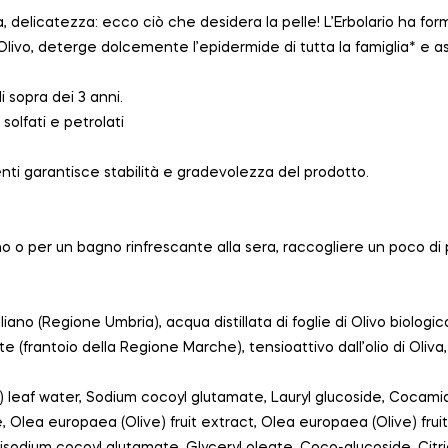
, delicatezza: ecco ciò che desidera la pelle! L’Erbolario ha f
ll’Olivo, deterge dolcemente l’epidermide di tutta la famiglia* e 
i sopra dei 3 anni.
 solfati e petrolati
nti garantisce stabilità e gradevolezza del prodotto.
no o per un bagno rinfrescante alla sera, raccogliere un poco di
aliano (Regione Umbria), acqua distillata di foglie di Olivo biologi
e (frantoio della Regione Marche), tensioattivo dall’olio di Oliva,
) leaf water, Sodium cocoyl glutamate, Lauryl glucoside, Cocami
 Olea europaea (Olive) fruit extract, Olea europaea (Olive) fruit 
isodium cocoyl glutamate, Glyceryl oleate, Coco-glucoside, Citri