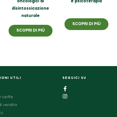
oncologici di
e psicoterapia
disintossicazione
naturale
SCOPRI DI PIÙ
SCOPRI DI PIÙ
ONI UTILI
SEGUICI SU
 tariffe
di vendita
cy