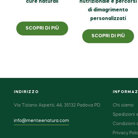
cure naturali
nutrizionale e percorsi
di dimagrimento
personalizzati
SCOPRI DI PIÙ
SCOPRI DI PIÙ
INDIRIZZO
INFORMAZI
Via Tiziano Aspetti, 44, 35132 Padova PD
Chi siamo
Spedizioni e
info@menteenatura.com
Condizioni 
Privacy Poli