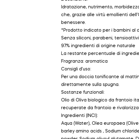
Idratazione, nutrimento, morbidezza
che, grazie alle virtù emollienti de
benessere.
*Prodotto indicato per i bambini al d
Senza siliconi, parabeni, tensioattivi
97% ingredienti di origine naturale
La restante percentuale di ingredie
Fragranza: aromatica
Consigli d’uso:
Per una doccia tonificante al matti
direttamente sulla spugna.
Sostanze funzionali:
Olio di Oliva biologico da frantoio it
recuperate da frantoio e rivalorizzat
Ingredienti (INCI):
Aqua (Water), Olea europaea (Olive
barley amino acids , Sodium chloride,
powder, Sodium olivoyl glutamate, D