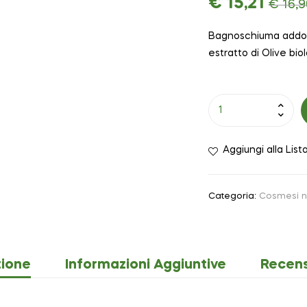
€
15,21
€
16,9
Bagnoschiuma addolce
estratto di Olive bi
Aggiungi alla List
Categoria:
Cosmesi n
zione
Informazioni Aggiuntive
Recens