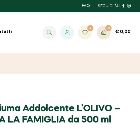
FAQ
SEGUICI SU
5
0
€
0,00
tatti
iuma Addolcente L’OLIVO –
A LA FAMIGLIA da 500 ml