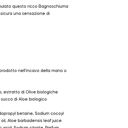
ormulato questo ricco Bagnoschiuma
assicura una sensazione di
 prodotto nell’incavo della mano o
co, estratto di Olive biologiche
 succo di Aloe biologico.
dopropyl betaine, Sodium cocoyl
oil, Aloe barbadensis leaf juice
c acid, Sodium citrate, Parfum